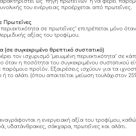
αρακτηριστεί ως “πηγή πρωτεϊνών” ή να φέρει παρόμ
συνολικής του ενέργειας προέρχεται από πρωτεΐνες.
ε Πρωτεΐνες
περιεκτικότητα σε πρωτεΐνες” επιτρέπεται μόνο ότα
θερμιδικής αξίας του τροφίμου.
 (σε συγκεκριμένο θρεπτικό συστατικό)
έρει τον ισχυρισμό “μειωμένη περιεκτικότητα” σε κά
μόνο όταν η ποσότητα του συγκεκριμένου συστατικού ε
α παρόμοιο προϊόν. Εξαιρέσεις ισχύουν για τα ιχνοστ
ο ή το αλάτι (όπου απαιτείται μείωση τουλάχιστον 25%
ναγράφονται η ενεργειακή αξία του τροφίμου, καθώ
ά, υδατάνθρακες, σάκχαρα, πρωτεΐνες και αλάτι.