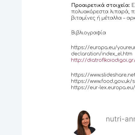
Προαιρετικά στοιχεία:
Ε
πολυακόρεστα λιπαρά, πο
βιταμίνες ή μέταλλα – α
Βιβλιογραφία
https://europa.eu/youreu
declaration/index_el.htm
http://diatrofikoiodigoi.g
https://www.slideshare.
https://www.food.gov.uk/
https://eur-lex.europa.
nutri-an