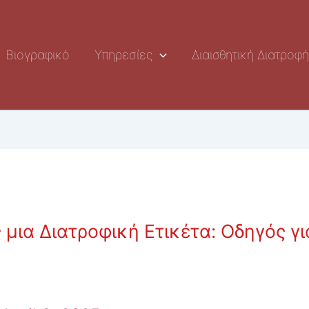
Βιογραφικό
Υπηρεσίες
Διαισθητική Διατροφ
 μια Διατροφική Ετικέτα: Οδηγός γι