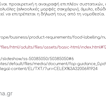
ίναι προαιρετική η αναγραφή επιπλέον συστατικών,
λυόλες (αλκοολικές μορφές σακχάρων), άμυλο, εδώδι
ρκεί να επιτρέπεται η δήλωσή τους από τη νομοθεσία.
rope/business/product-requirements/food-labelling/nut
r/files/html/adults/files/assets/basic-html/index.html#1
net/slideshow/ss-50385050/50385050#6
sites/default/files/media/document/fop-guidance_0.pd
eu/legal-content/EL/TXT/?uri=CELEX%3A32006R1924
na.gr