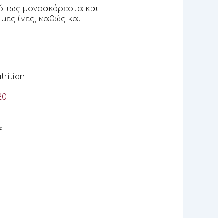
 όπως μονοακόρεστα και
μες ίνες, καθώς και
rition-
20
f