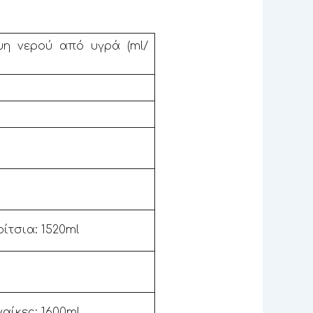
η νερού από υγρά (ml/
ρίτσια: 1520ml
ναίκες: 1600ml