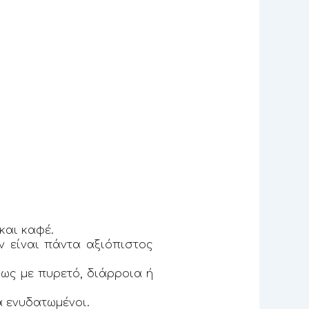
και καφέ.
ν είναι πάντα αξιόπιστος
ίως με πυρετό, διάρροια ή
ά ενυδατωμένοι.