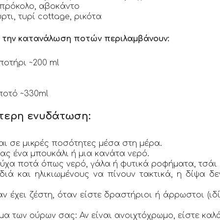
μπρόκολο, αβοκάντο
ρτι, τυρί cottage, ρικότα
α την κατανάλωση ποτών περιλαμβάνουν:
ποτήρι ~200 ml
ποτό ~330ml
τερη ενυδάτωση:
αι σε μικρές ποσότητες μέσα στη μέρα.
ας ένα μπουκάλι ή μια κανάτα νερό.
ύχα ποτά όπως νερό, γάλα ή φυτικά ροφήματα, τσάι 
διά και ηλικιωμένους να πίνουν τακτικά, η δίψα δε
ν έχει ζέστη, όταν είστε δραστήριοι ή άρρωστοι (ιδ
α των ούρων σας: Αν είναι ανοιχτόχρωμο, είστε καλ