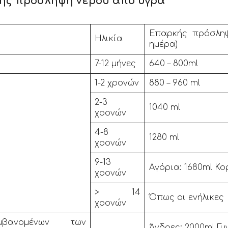
ής πρόσληψη νερού από υγρά
Επαρκής πρόσληψ
Ηλικία
ημέρα)
7-12 μήνες
640 – 800ml
1-2 χρονών
880 – 960 ml
2-3
1040 ml
χρονών
4-8
1280 ml
χρονών
9-13
Αγόρια: 1680ml Κο
χρονών
> 14
Όπως οι ενήλικες
χρονών
αμβανομένων των
Άνδρες: 2000ml Γυ