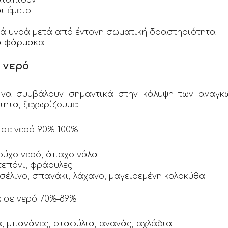
ι έμετο
ετά υγρά μετά από έντονη σωματική δραστηριότητα
α φάρμακα
 νερό
να συμβάλουν σημαντικά στην κάλυψη των αναγκ
τητα, ξεχωρίζουμε:
 σε νερό 90%–100%
ούχο νερό, άπαχο γάλα
πεπόνι, φράουλες
σέλινο, σπανάκι, λάχανο, μαγειρεμένη κολοκύθα
α σε νερό 70%–89%
, μπανάνες, σταφύλια, ανανάς, αχλάδια