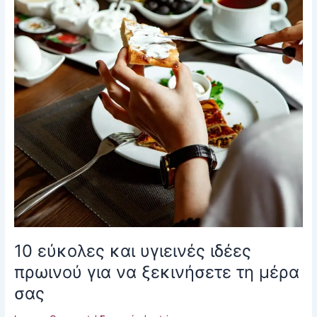
τη
μέρα
σας
10 εύκολες και υγιεινές ιδέες
πρωινού για να ξεκινήσετε τη μέρα
σας