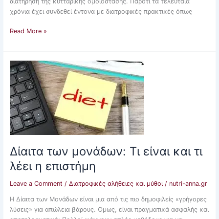
διατήρηση της κυτταρικής ομοιόστασης. Παρότι τα τελευταία
χρόνια έχει συνδεθεί έντονα με διατροφικές πρακτικές όπως
Read More »
Δίαιτα
των
μονάδων:
Τι
είναι
και
τι
λέει
η
Δίαιτα των μονάδων: Τι είναι και τι
επιστήμη
λέει η επιστήμη
Leave a Comment
/
Διατροφικές αλήθειες και μύθοι
/
nutri-anna.gr
Η Δίαιτα των Μονάδων είναι μια από τις πιο δημοφιλείς «γρήγορες
λύσεις» για απώλεια βάρους. Όμως, είναι πραγματικά ασφαλής και