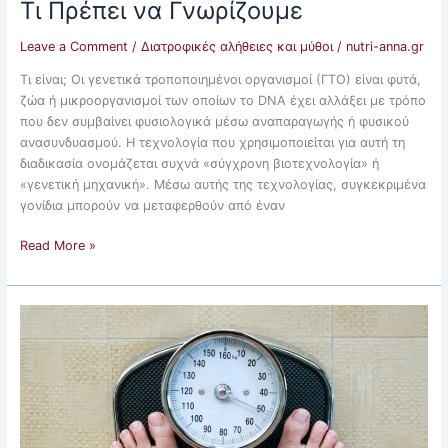
Τι Πρέπει να Γνωρίζουμε
Leave a Comment
/
Διατροφικές αλήθειες και μύθοι
/
nutri-anna.gr
Τι είναι; Οι γενετικά τροποποιημένοι οργανισμοί (ΓΤΟ) είναι φυτά,
ζώα ή μικροοργανισμοί των οποίων το DNA έχει αλλάξει με τρόπο
που δεν συμβαίνει φυσιολογικά μέσω αναπαραγωγής ή φυσικού
ανασυνδυασμού. Η τεχνολογία που χρησιμοποιείται για αυτή τη
διαδικασία ονομάζεται συχνά «σύγχρονη βιοτεχνολογία» ή
«γενετική μηχανική». Μέσω αυτής της τεχνολογίας, συγκεκριμένα
γονίδια μπορούν να μεταφερθούν από έναν
Read More »
Τι
υποδηλώνει
ο
αριθμός
στην
ζυγαριά;