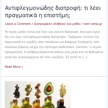
Αντιφλεγμονώδης διατροφή: τι λέει
πραγματικά η επιστήμη;
Leave a Comment
/
Διατροφικές αλήθειες και μύθοι
/
nutri-anna.gr
Αν έχεις ψάξει έστω και λίγο για υγιεινή διατροφή, σίγουρα έχεις
δει τον όρο «αντιφλεγμονώδης διατροφή». Πράγματι, πολλοί την
παρουσιάζουν σχεδόν σαν πανάκεια για διάφορα ζητήματα, από
απώλεια βάρους μέχρι την πρόληψη ασθενειών. Ωστόσο, τι ισχύει
πραγματικά; Η αλήθεια βρίσκεται κάπου στη μέση και τα δεδομένα
είναι πιο συγκεκριμένα απ’ όσο νομίζεις. Σε αυτό το […]
Read More »
Φυτικά
έλαια:
Είναι
τελικά
υγιεινά