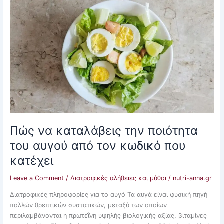
Πώς
να
καταλάβεις
την
ποιότητα
του
αυγού
από
τον
κωδικό
που
κατέχει
Πώς να καταλάβεις την ποιότητα
του αυγού από τον κωδικό που
κατέχει
Leave a Comment
/
Διατροφικές αλήθειες και μύθοι
/
nutri-anna.gr
Διατροφικές πληροφορίες για το αυγό Τα αυγά είναι φυσική πηγή
πολλών θρεπτικών συστατικών, μεταξύ των οποίων
περιλαμβάνονται η πρωτεΐνη υψηλής βιολογικής αξίας, βιταμίνες