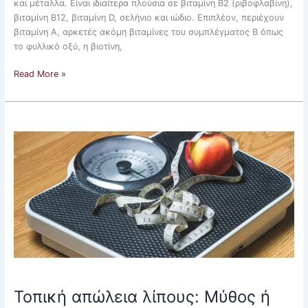
και μέταλλα. Είναι ιδιαίτερα πλούσια σε βιταμίνη Β2 (ριβοφλαβίνη),
βιταμίνη Β12, βιταμίνη D, σελήνιο και ιώδιο. Επιπλέον, περιέχουν
βιταμίνη Α, αρκετές ακόμη βιταμίνες του συμπλέγματος Β όπως
το φυλλικό οξύ, η βιοτίνη,
Read More »
Τοπική
απώλεια
λίπους:
Μύθος
ή
αλήθεια;
Τοπική απώλεια λίπους: Μύθος ή