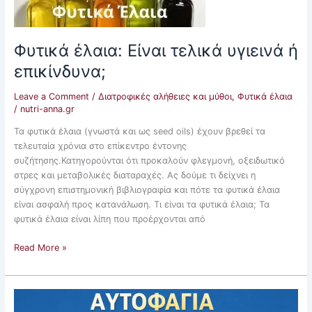
ή
επικίνδυνα;
Φυτικά έλαια: Είναι τελικά υγιεινά ή
επικίνδυνα;
Leave a Comment
/
Διατροφικές αλήθειες και μύθοι
,
Φυτικά έλαια
/
nutri-anna.gr
Τα φυτικά έλαια (γνωστά και ως seed oils) έχουν βρεθεί τα
τελευταία χρόνια στο επίκεντρο έντονης
συζήτησης.Κατηγορούνται ότι προκαλούν φλεγμονή, οξειδωτικό
στρες και μεταβολικές διαταραχές. Ας δούμε τι δείχνει η
σύγχρονη επιστημονική βιβλιογραφία και πότε τα φυτικά έλαια
είναι ασφαλή προς κατανάλωση. Τι είναι τα φυτικά έλαια; Τα
φυτικά έλαια είναι λίπη που προέρχονται από
Read More »
Αυτοφαγία:
τι