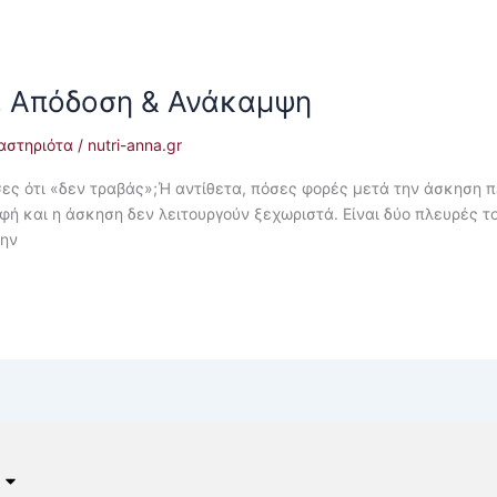
α, Απόδοση & Ανάκαμψη
αστηριότα
/
nutri-anna.gr
ες ότι «δεν τραβάς»;Ή αντίθετα, πόσες φορές μετά την άσκηση π
οφή και η άσκηση δεν λειτουργούν ξεχωριστά. Είναι δύο πλευρές τ
την