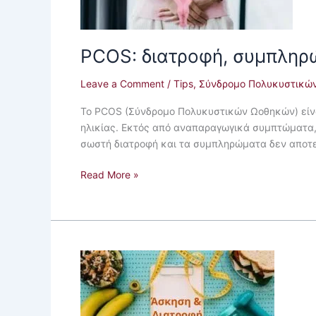
&
τρόπος
ζωής
PCOS: διατροφή, συμπληρ
Leave a Comment
/
Tips
,
Σύνδρομο Πολυκυστικώ
Το PCOS (Σύνδρομο Πολυκυστικών Ωοθηκών) είνα
ηλικίας. Εκτός από αναπαραγωγικά συμπτώματα, 
σωστή διατροφή και τα συμπληρώματα δεν αποτε
Read More »
Άσκηση
&
Διατροφή:
Υγεία,